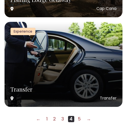
Cap Cana
Experience
Transfer
Transfer
←
1
2
3
4
5
→