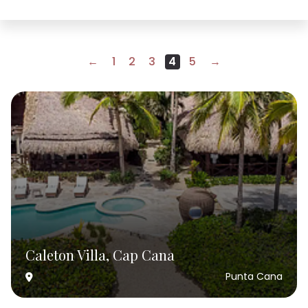
←
1
2
3
4
5
→
Caleton Villa, Cap Cana
Punta Cana