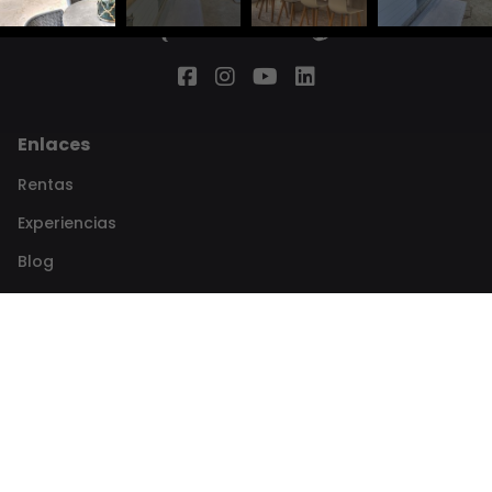
Enlaces
Rentas
Experiencias
Blog
El equipo
Nosotros
Contacto