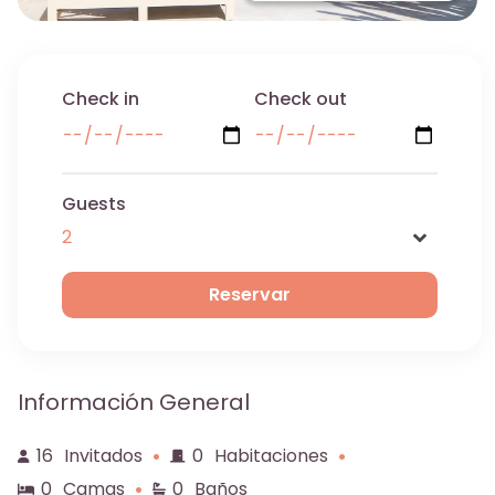
Check in
Check out
Guests
Name
Información General
Email
16
Invitados
0
Habitaciones
0
Camas
0
Baños